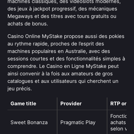
machines classiques, des vidéoslots modernes,
des jeux à jackpot progressif, des mécaniques
Megaways et des titres avec tours gratuits ou
achats de bonus.
Casino Online MyStake propose aussi des pokies
au rythme rapide, proches de l’esprit des
machines populaires en Australie, avec des
sessions courtes et des fonctionnalités simples à
comprendre. Le Casino en Ligne MyStake peut
ainsi convenir à la fois aux amateurs de gros
catalogues et aux utilisateurs qui cherchent un
jeu précis.
Game title
Provider
RTP or ke
Fonction 
Sweet Bonanza
Pragmatic Play
achats de
selon ver