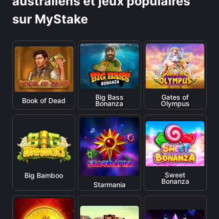
australiens et jeux populaires
sur MyStake
Big Bass
Gates of
Book of Dead
Bonanza
Olympus
Sweet
Big Bamboo
Bonanza
Starmania