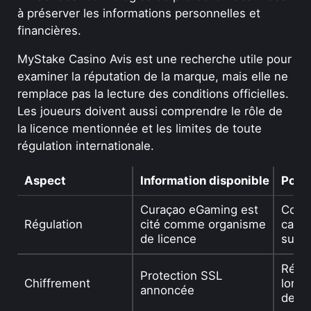
à préserver les informations personnelles et
financières.
MyStake Casino Avis est une recherche utile pour
examiner la réputation de la marque, mais elle ne
remplace pas la lecture des conditions officielles.
Les joueurs doivent aussi comprendre le rôle de
la licence mentionnée et les limites de toute
régulation internationale.
Aspect
Information disponible
Pourq
Curaçao eGaming est
Comp
Régulation
cité comme organisme
cadr
de licence
super
Rédui
Protection SSL
Chiffrement
lors 
annoncée
de d