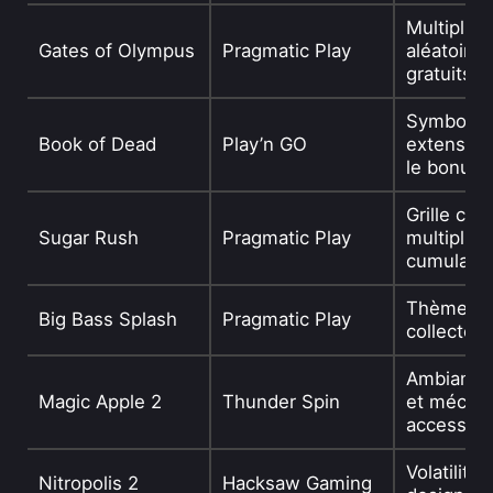
Multiplica
Gates of Olympus
Pragmatic Play
aléatoires
gratuits
Symbole s
Book of Dead
Play’n GO
extensibl
le bonus
Grille col
Sugar Rush
Pragmatic Play
multiplica
cumulabl
Thème pê
Big Bass Splash
Pragmatic Play
collecte d
Ambiance 
Magic Apple 2
Thunder Spin
et mécan
accessibl
Volatilité
Nitropolis 2
Hacksaw Gaming