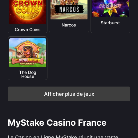
Starburst
Narcos
Crown Coins
The Dog
House
Afficher plus de jeux
MyStake Casino France
Le Casino en Ligne MyStake réunit une vaste