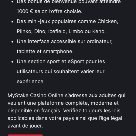
Des bonus de bienvenue pouvant atteindre
1000 € selon l’offre choisie.
Des mini-jeux populaires comme Chicken,
Plinko, Dino, Icefield, Limbo ou Keno.
Une interface accessible sur ordinateur,
tablette et smartphone.
Une section sport et eSport pour les
utilisateurs qui souhaitent varier leur
expérience.
MyStake Casino Online s’adresse aux adultes qui
veulent une plateforme complète, moderne et
disponible en français. Vérifiez toujours les lois
applicables dans votre pays ainsi que l’âge légal
avant de jouer.