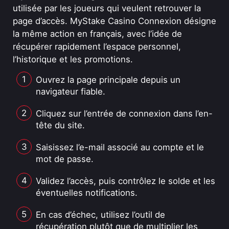
utilisée par les joueurs qui veulent retrouver la
page d’accès. MyStake Casino Connexion désigne
la même action en français, avec l’idée de
récupérer rapidement l’espace personnel,
l’historique et les promotions.
Ouvrez la page principale depuis un
navigateur fiable.
Cliquez sur l’entrée de connexion dans l’en-
tête du site.
Saisissez l’e-mail associé au compte et le
mot de passe.
Validez l’accès, puis contrôlez le solde et les
éventuelles notifications.
En cas d’échec, utilisez l’outil de
récupération plutôt que de multiplier les