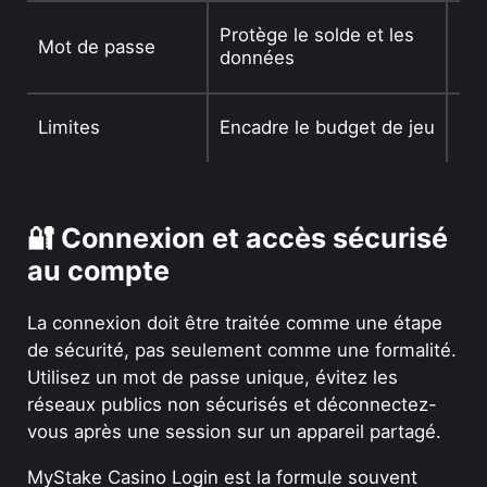
Em
Protège le solde et les
Mot de passe
co
données
lon
Les
Limites
Encadre le budget de jeu
pre
🔐 Connexion et accès sécurisé
au compte
La connexion doit être traitée comme une étape
de sécurité, pas seulement comme une formalité.
Utilisez un mot de passe unique, évitez les
réseaux publics non sécurisés et déconnectez-
vous après une session sur un appareil partagé.
MyStake Casino Login est la formule souvent