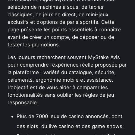
sélection de machines à sous, de tables
classiques, de jeux en direct, de mini-jeux
exclusifs et d’options de paris sportifs. Cette
page présente les points essentiels à connaître
avant de créer un compte, de déposer ou de
tester les promotions.
Les joueurs recherchent souvent MyStake Avis
pour comprendre l’expérience réelle proposée par
la plateforme : variété du catalogue, sécurité,
paiements, ergonomie mobile et assistance.
L’objectif est de vous aider à comparer les
fonctionnalités sans oublier les règles de jeu
responsable.
Plus de 7000 jeux de casino annoncés, dont
des slots, du live casino et des game shows.