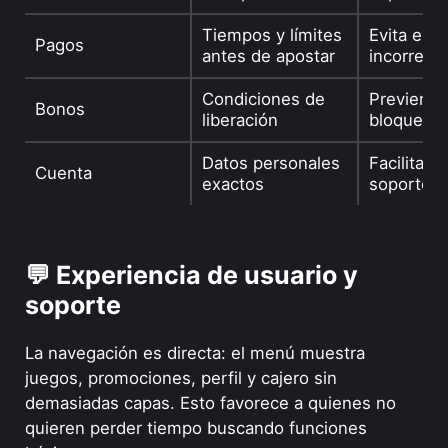
Tiempos y límites
Evita exp
Pagos
antes de apostar
incorrect
Condiciones de
Previene 
Bonos
liberación
bloquead
Datos personales
Facilita re
Cuenta
exactos
soporte
💬 Experiencia de usuario y
soporte
La navegación es directa: el menú muestra
juegos, promociones, perfil y cajero sin
demasiadas capas. Esto favorece a quienes no
quieren perder tiempo buscando funciones