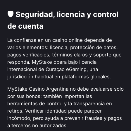
🛡️ Seguridad, licencia y control
de cuenta
La confianza en un casino online depende de
varios elementos: licencia, protección de datos,
pagos verificables, términos claros y soporte que
responda. MyStake opera bajo licencia
internacional de Curaçao eGaming, una
jurisdicción habitual en plataformas globales.
MyStake Casino Argentina no debe evaluarse solo
por sus bonos; también importan las
herramientas de control y la transparencia en
retiros. Verificar identidad puede parecer
incómodo, pero ayuda a prevenir fraudes y pagos
a terceros no autorizados.