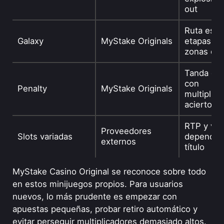
out
Ruta espa
Galaxy
MyStake Originals
etapas se
zonas de 
Tanda de 
con
Penalty
MyStake Originals
multiplic
acierto
RTP y vola
Proveedores
Slots variadas
dependen
externos
título
MyStake Casino Original se reconoce sobre todo
en estos minijuegos propios. Para usuarios
nuevos, lo más prudente es empezar con
apuestas pequeñas, probar retiro automático y
evitar perseguir multiplicadores demasiado altos.