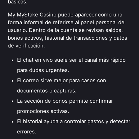
básicas.
My MyStake Casino puede aparecer como una
forma informal de referirse al panel personal del
usuario. Dentro de la cuenta se revisan saldos,
bonos activos, historial de transacciones y datos
de verificación.
El chat en vivo suele ser el canal más rápido
para dudas urgentes.
El correo sirve mejor para casos con
documentos o capturas.
La sección de bonos permite confirmar
promociones activas.
El historial ayuda a controlar gastos y detectar
errores.