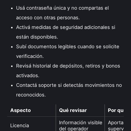
Usá contraseña única y no compartas el
acceso con otras personas.
Activá medidas de seguridad adicionales si
están disponibles.
Subí documentos legibles cuando se solicite
verificación.
Revisá historial de depósitos, retiros y bonos
activados.
Contactá soporte si detectás movimientos no
reconocidos.
Aspecto
Qué revisar
Por qué 
Información visible
Aporta m
Licencia
del operador
supervisi