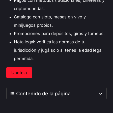
Pagos con métodos tradicionales, billeteras y
criptomonedas.
Catálogo con slots, mesas en vivo y
minijuegos propios.
Promociones para depósitos, giros y torneos.
Nota legal: verificá las normas de tu
jurisdicción y jugá solo si tenés la edad legal
permitida.
Únete a
Contenido de la página
Información general de MyStake en