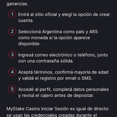
ganancias.
Entrá al sitio oficial y elegí la opción de crear
cuenta.
Seleccioná Argentina como país y ARS
como moneda si la opción aparece
disponible.
Ingresá correo electrónico o teléfono, junto
con una contraseña sólida.
Aceptá términos, confirmá mayoría de edad
y validá el registro por email o SMS.
Accedé al perfil, completá datos personales
y revisá el cajero antes de depositar.
MyStake Casino Iniciar Sesión es igual de directo:
se usan las credenciales creadas durante el