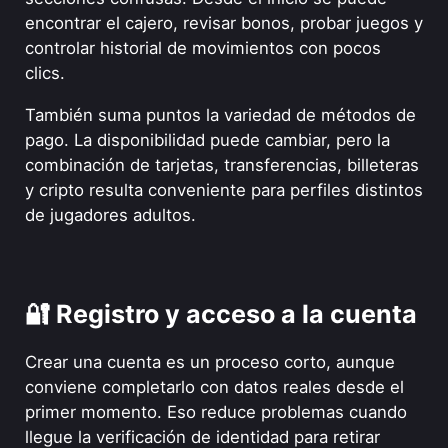
encontrar el cajero, revisar bonos, probar juegos y
controlar historial de movimientos con pocos
clics.
También suma puntos la variedad de métodos de
pago. La disponibilidad puede cambiar, pero la
combinación de tarjetas, transferencias, billeteras
y cripto resulta conveniente para perfiles distintos
de jugadores adultos.
🔐 Registro y acceso a la cuenta
Crear una cuenta es un proceso corto, aunque
conviene completarlo con datos reales desde el
primer momento. Eso reduce problemas cuando
llegue la verificación de identidad para retirar