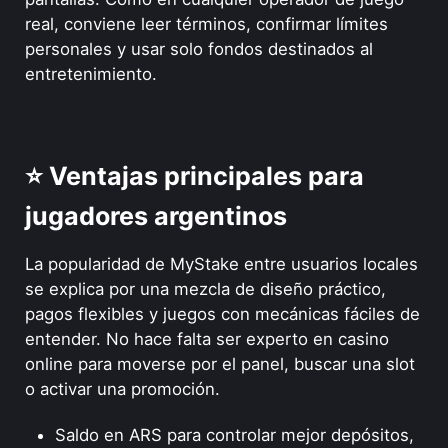
real, conviene leer términos, confirmar límites
personales y usar solo fondos destinados al
entretenimiento.
⭐ Ventajas principales para
jugadores argentinos
La popularidad de MyStake entre usuarios locales
se explica por una mezcla de diseño práctico,
pagos flexibles y juegos con mecánicas fáciles de
entender. No hace falta ser experto en casino
online para moverse por el panel, buscar una slot
o activar una promoción.
Saldo en ARS para controlar mejor depósitos,