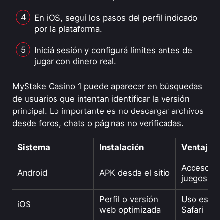
En iOS, seguí los pasos del perfil indicado
por la plataforma.
Iniciá sesión y configurá límites antes de
jugar con dinero real.
MyStake Casino 1 puede aparecer en búsquedas
de usuarios que intentan identificar la versión
principal. Lo importante es no descargar archivos
desde foros, chats o páginas no verificadas.
Sistema
Instalación
Ventaja
Acceso rá
Android
APK desde el sitio
juegos y 
Perfil o versión
Uso estab
iOS
web optimizada
Safari