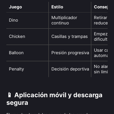
Juego
Estilo
Consejo 
Multiplicador
Retirar t
Dino
continuo
reduce ex
Empezar 
Chicken
Casillas y trampas
dificultad
Usar cash
Balloon
Presión progresiva
automáti
No alarga
Penalty
Decisión deportiva
sin límite
📱 Aplicación móvil y descarga
segura